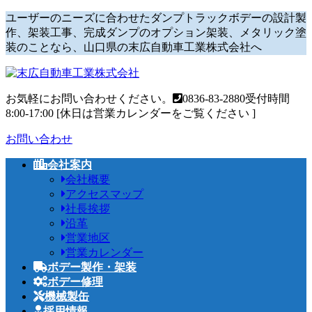
コ
ナ
ユーザーのニーズに合わせたダンプトラックボデーの設計製
ン
ビ
作、架装工事、完成ダンプのオプション架装、メタリック塗
テ
ゲ
装のことなら、山口県の末広自動車工業株式会社へ
ン
ー
ツ
シ
へ
ョ
お気軽にお問い合わせください。
0836-83-2880
受付時間
ス
ン
8:00-17:00 [休日は営業カレンダーをご覧ください ]
キ
に
ッ
移
お問い合わせ
プ
動
会社案内
会社概要
アクセスマップ
社長挨拶
沿革
営業地区
営業カレンダー
ボデー製作・架装
ボデー修理
機械製缶
採用情報