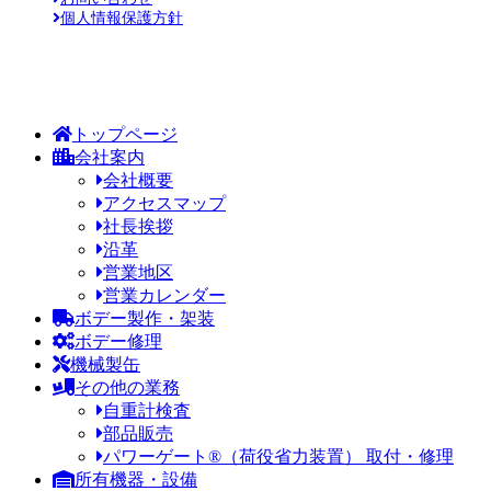
個人情報保護方針
Copyright © 末広自動車工業株式会社 All Rights Reserved.
トップページ
会社案内
会社概要
アクセスマップ
社長挨拶
沿革
営業地区
営業カレンダー
ボデー製作・架装
ボデー修理
機械製缶
その他の業務
自重計検査
部品販売
パワーゲート®（荷役省力装置） 取付・修理
所有機器・設備