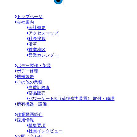
トップページ
会社案内
会社概要
アクセスマップ
社長挨拶
沿革
営業地区
営業カレンダー
ボデー製作・架装
ボデー修理
機械製缶
その他の業務
自重計検査
部品販売
パワーゲート®（荷役省力装置） 取付・修理
所有機器・設備
作業動画紹介
採用情報
募集要項
社員インタビュー
お問い合わせ